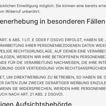
klichen Einwilligung möglich. Sie können eine bereits ertei
om Widerruf unberührt.
enerhebung in besonderen Fällen
 6 ABS. 1 LIT. E ODER F DSGVO ERFOLGT, HABEN SIE 
ERARBEITUNG IHRER PERSONENBEZOGENEN DATEN WIDER
WEILIGE RECHTSGRUNDLAGE, AUF DENEN EINE VERARBE
LEGEN, WERDEN WIR IHRE BETROFFENEN PERSONENBEZ
E FÜR DIE VERARBEITUNG NACHWEISEN, DIE IHRE INT
ÜBUNG ODER VERTEIDIGUNG VON RECHTSANSPRÜCHEN (W
, UM DIREKTWERBUNG ZU BETREIBEN, SO HABEN SIE D
 DATEN ZUM ZWECKE DERARTIGER WERBUNG EINZULEGEN
. WENN SIE WIDERSPRECHEN, WERDEN IHRE PERSONEN
H NACH ART. 21 ABS. 2 DSGVO).
igen Aufsichts­behörde